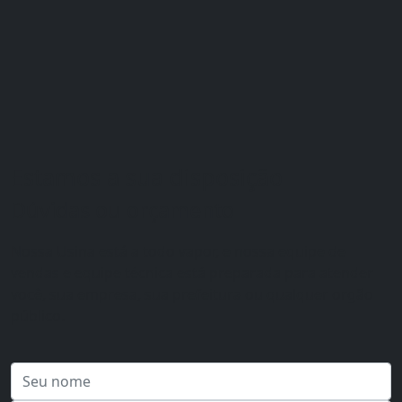
Estamos a sua disposição
Dúvidas ou orçamento
Nossa Usina está a todo vapor, e nossa equipe de
vendas e equipe técnica está preparada para atender
você, sua empresa, sua prefeitura ou qualquer orgão
público.