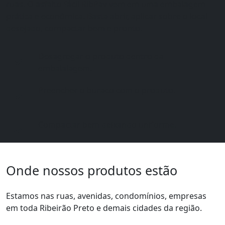
ruas. O asfalto fácil RibPav vem em uma embalagem
prática e econômica. Basta abrir, aplicar sobre o local
desejado, compactar bem e pronto.
Desagregar o produto dentro da
embalalagem.
Preencher o buraco com o produto.
Compactar bem deixando uniforme.
Onde nossos produtos estão
Estamos nas ruas, avenidas, condomínios, empresas
em toda Ribeirão Preto e demais cidades da região.